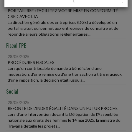
28/05/2025
PORTAIL RSE : FACILITEZ VOTRE MISE EN CONFORMITÉ
CSRD AVEC L'IA
La direction générale des entreprises (DGE) a développé un
portail gratuit qui permet aux entreprises de connaître et de
répondre à leurs obligations réglementaires...
Fiscal TPE
28/05/2025
PROCÉDURES FISCALES
Lorsqu'un contribuable demande à bénéficier d'une
modération, d'une remise ou d'une transaction à titre gracieux
d'une imposition, la décision était jusqu'à...
Social
28/05/2025
REFONTE DE L'INDEX ÉGALITÉ DANS UN FUTUR PROCHE
Lors d'une intervention devant la Délégation de l'Assemblée
nationale aux droits des femmes le 14 mai 2025, la ministre du
Travail a détaillé les projets...