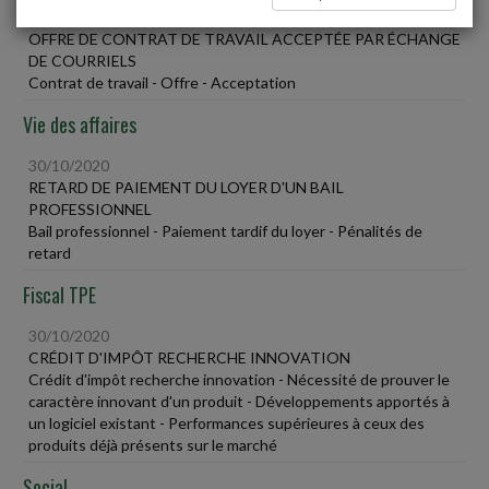
30/10/2020
OFFRE DE CONTRAT DE TRAVAIL ACCEPTÉE PAR ÉCHANGE
DE COURRIELS
Contrat de travail - Offre - Acceptation
Vie des affaires
30/10/2020
RETARD DE PAIEMENT DU LOYER D'UN BAIL
PROFESSIONNEL
Bail professionnel - Paiement tardif du loyer - Pénalités de
retard
Fiscal TPE
30/10/2020
CRÉDIT D'IMPÔT RECHERCHE INNOVATION
Crédit d'impôt recherche innovation - Nécessité de prouver le
caractère innovant d'un produit - Développements apportés à
un logiciel existant - Performances supérieures à ceux des
produits déjà présents sur le marché
Social