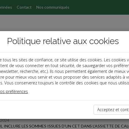
onnées
Contact
Nos communiqués
Politique relative aux cookies
ous les sites de confiance, ce site utilise des cookies. Les cookies 
tent de vous connecter en tout sécurité, de sauvegarder vos préfére
s
, newsletter, recherche, etc.). Ils nous permettent également de mieux 
tre pour mieux vous servir et vous proposer des services adaptés à v
s. Vous conserverez toujours le contrôle des cookies que nous utiliso
 des dernières dépêches
vos préférences
Acceptez et cont
/2024
IL INCLURE LES SOMMES ISSUES D'UN CET DANS L'ASSIETTE DE CAL