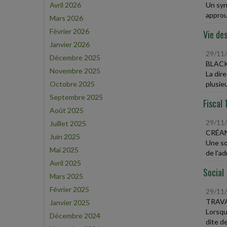
Avril 2026
Un synd
approu
Mars 2026
Février 2026
Vie des
Janvier 2026
29/11
Décembre 2025
BLACK
Novembre 2025
La dir
Octobre 2025
plusie
Septembre 2025
Fiscal 
Août 2025
29/11
Juillet 2025
CRÉAN
Juin 2025
Une so
Mai 2025
de l'ad
Avril 2025
Social
Mars 2025
Février 2025
29/11
TRAVA
Janvier 2025
Lorsqu
Décembre 2024
dite de