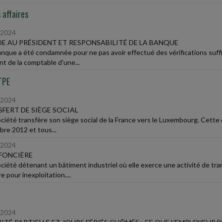
 affaires
/2024
E AU PRÉSIDENT ET RESPONSABILITÉ DE LA BANQUE
nque a été condamnée pour ne pas avoir effectué des vérifications suffi
t de la comptable d'une...
TPE
/2024
FERT DE SIÈGE SOCIAL
ciété transfère son siège social de la France vers le Luxembourg. Cette d
re 2012 et tous...
/2024
FONCIÈRE
ciété détenant un bâtiment industriel où elle exerce une activité de tr
e pour inexploitation....
/2024