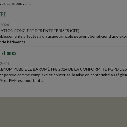
ves sans pouvoir...
TPE
/2024
ATION FONCIÈRE DES ENTREPRISES (CFE)
ablissements affectés à un usage agricole peuvent bénéficier d'une exon
it de bâtiments...
 affaires
/2024
ENUM PUBLIE LE BAROMÈTRE 2024 DE LA CONFORMITÉ RGPD DES
t perçue comme complexe et coûteuse, la mise en conformité au règlem
E et PME est pourtant...