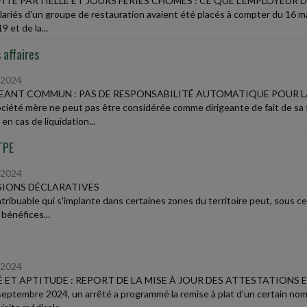
ITÉ PARTIELLE ET JOURS FÉRIÉS CHÔMÉS : CE QUE L'EMPLOYEUR 
lariés d'un groupe de restauration avaient été placés à compter du 16 mar
9 et de la...
 affaires
/2024
EANT COMMUN : PAS DE RESPONSABILITÉ AUTOMATIQUE POUR L
ciété mère ne peut pas être considérée comme dirigeante de fait de sa fil
 en cas de liquidation...
TPE
/2024
IONS DÉCLARATIVES
tribuable qui s'implante dans certaines zones du territoire peut, sous ce
 bénéfices...
/2024
 ET APTITUDE : REPORT DE LA MISE À JOUR DES ATTESTATIONS E
septembre 2024, un arrêté a programmé la remise à plat d'un certain nomb