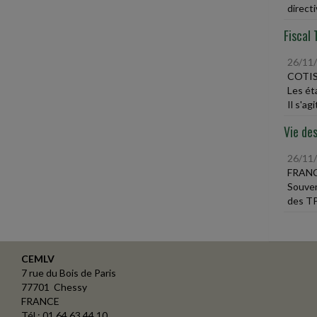
directi
Fiscal 
26/11
COTIS
Les ét
Il s'ag
Vie des
26/11
FRANC
Souven
des TP
CEMLV
7 rue du Bois de Paris
77701 Chessy
FRANCE
Tél : 01 64 63 44 10