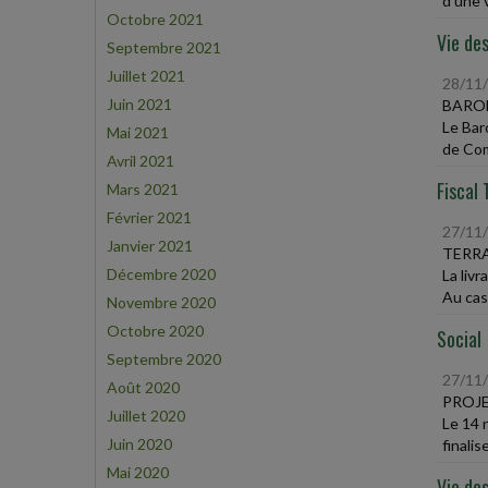
d'une v
Octobre 2021
Vie des
Septembre 2021
Juillet 2021
28/11
Juin 2021
BAROM
Le Bar
Mai 2021
de Com
Avril 2021
Fiscal 
Mars 2021
Février 2021
27/11
Janvier 2021
TERRA
Décembre 2020
La livr
Au cas 
Novembre 2020
Octobre 2020
Social
Septembre 2020
27/11
Août 2020
PROJE
Juillet 2020
Le 14 
Juin 2020
finalis
Mai 2020
Vie des