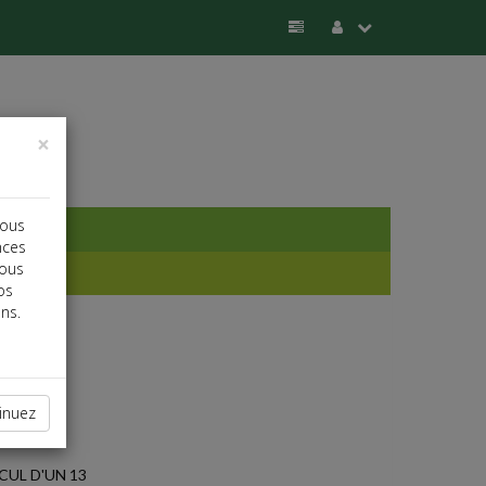
×
vous
nces
vous
os
ns.
inuez
CUL D'UN 13