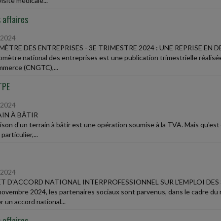
isite médicale...
 affaires
/2024
ÈTRE DES ENTREPRISES - 3E TRIMESTRE 2024 : UNE REPRISE EN D
omètre national des entreprises est une publication trimestrielle réalisé
merce (CNGTC),...
TPE
/2024
IN À BÂTIR
aison d'un terrain à bâtir est une opération soumise à la TVA. Mais qu'est
particulier,...
/2024
T D'ACCORD NATIONAL INTERPROFESSIONNEL SUR L'EMPLOI DES
novembre 2024, les partenaires sociaux sont parvenus, dans le cadre d
er un accord national...
 affaires