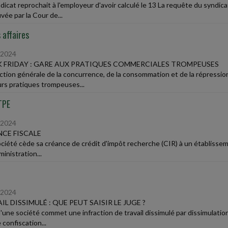
icat reprochait à l'employeur d'avoir calculé le 13 La requête du syndica
vée par la Cour de...
 affaires
/2024
 FRIDAY : GARE AUX PRATIQUES COMMERCIALES TROMPEUSES
ection générale de la concurrence, de la consommation et de la répress
urs pratiques trompeuses...
TPE
/2024
CE FISCALE
ciété cède sa créance de crédit d'impôt recherche (CIR) à un établissem
ministration...
/2024
IL DISSIMULÉ : QUE PEUT SAISIR LE JUGE ?
'une société commet une infraction de travail dissimulé par dissimulatio
 confiscation...