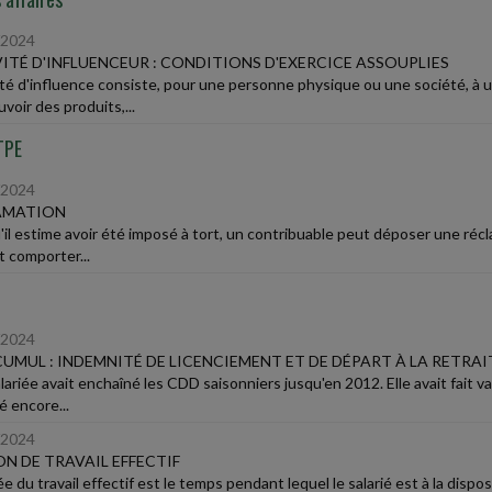
/2024
ITÉ D'INFLUENCEUR : CONDITIONS D'EXERCICE ASSOUPLIES
vité d'influence consiste, pour une personne physique ou une société, à ut
voir des produits,...
TPE
/2024
AMATION
'il estime avoir été imposé à tort, un contribuable peut déposer une récl
t comporter...
/2024
UMUL : INDEMNITÉ DE LICENCIEMENT ET DE DÉPART À LA RETRAI
ariée avait enchaîné les CDD saisonniers jusqu'en 2012. Elle avait fait va
lé encore...
/2024
N DE TRAVAIL EFFECTIF
e du travail effectif est le temps pendant lequel le salarié est à la dispo