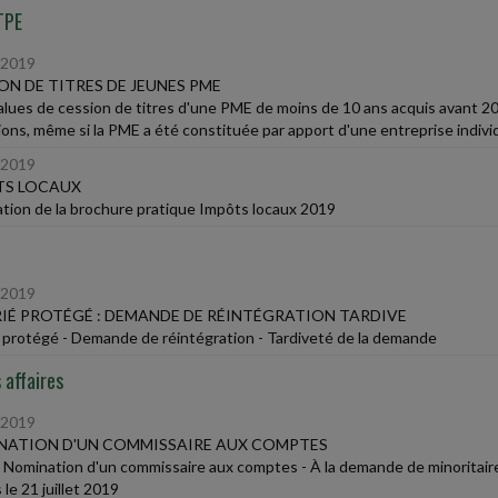
TPE
/2019
ON DE TITRES DE JEUNES PME
alues de cession de titres d'une PME de moins de 10 ans acquis avant 2
ions, même si la PME a été constituée par apport d'une entreprise individ
/2019
TS LOCAUX
ation de la brochure pratique Impôts locaux 2019
/2019
IÉ PROTÉGÉ : DEMANDE DE RÉINTÉGRATION TARDIVE
é protégé - Demande de réintégration - Tardiveté de la demande
 affaires
/2019
NATION D'UN COMMISSAIRE AUX COMPTES
 Nomination d'un commissaire aux comptes - À la demande de minoritaires
le 21 juillet 2019