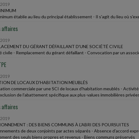
/2019
MINIMUM
imum établie au lieu du principal établissement - Il s'agit du lieu où s'exer
 affaires
/2019
ACEMENT DU GÉRANT DÉFAILLANT D'UNE SOCIÉTÉ CIVILE
é civile - Remplacement du gérant défaillant - Convocation par un associ
TPE
/2019
ION DE LOCAUX D'HABITATION MEUBLÉS
tation commerciale par une SCI de locaux d'habitation meublés - Activité s
Exclusion de l'abattement spécifique aux plus-values immobilières privée
 affaires
/2019
ONNEMENT : DES BIENS COMMUNS À L'ABRI DES POURSUITES
nnements de deux conjoints par actes séparés - Absence d'accord expr
ment des seuls biens propres et revenus - Biens communs préservés