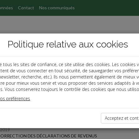
onnées
Contact
Nos communiqués
Politique relative aux cookies
ous les sites de confiance, ce site utilise des cookies. Les cookies 
tent de vous connecter en tout sécurité, de sauvegarder vos préfére
s
, newsletter, recherche, etc.). Ils nous permettent également de mieux 
tre pour mieux vous servir et vous proposer des services adaptés à v
s. Vous conserverez toujours le contrôle des cookies que nous utiliso
 des dernières dépêches
vos préférences
TPE
Acceptez et cont
/2019
ORRECTION DES DÉCLARATIONS DE REVENUS