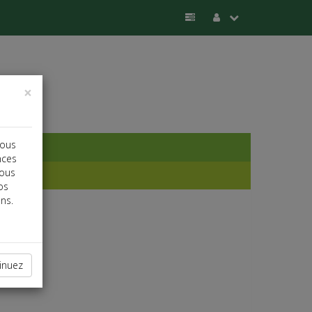
×
vous
nces
vous
os
ns.
inuez