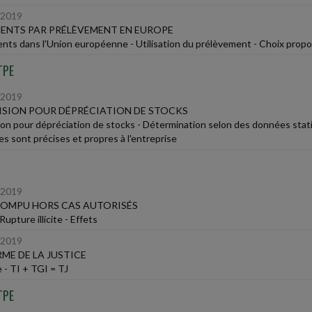
/2019
ENTS PAR PRÉLÈVEMENT EN EUROPE
nts dans l'Union européenne - Utilisation du prélèvement - Choix prop
TPE
/2019
SION POUR DÉPRÉCIATION DE STOCKS
ion pour dépréciation de stocks - Détermination selon des données stati
s sont précises et propres à l'entreprise
/2019
ROMPU HORS CAS AUTORISÉS
upture illicite - Effets
/2019
ME DE LA JUSTICE
e - TI + TGI = TJ
TPE