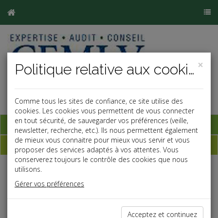
×
Politique relative aux cookies
Comme tous les sites de confiance, ce site utilise des
cookies. Les cookies vous permettent de vous connecter
en tout sécurité, de sauvegarder vos préférences (veille,
Base documentaire
newsletter, recherche, etc.). Ils nous permettent également
de mieux vous connaitre pour mieux vous servir et vous
Qui sommes-nous ?
proposer des services adaptés à vos attentes. Vous
conserverez toujours le contrôle des cookies que nous
utilisons.
CEMLV
, cabinet d'expertise comptable créé en 1988, est
aujourd'hui un cabinet à taille humaine résolument au service
Gérer vos préférences
des entreprises. La disponibilité, la réactivité, le souci de
répondre aux attentes de nos clients, le sens de la qualité, le
professionnalisme constituent nos principaux objectifs.
Acceptez et continuez