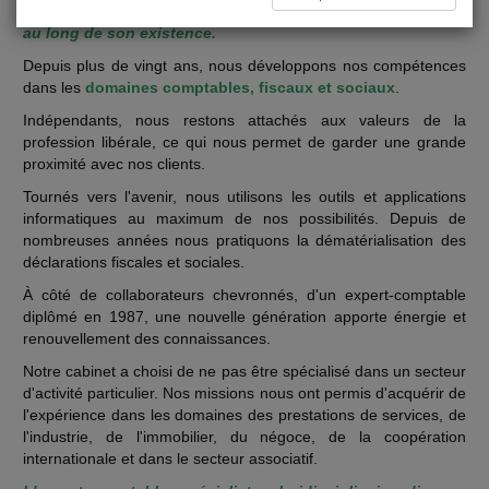
Notre vocation est d'être le partenaire de l'entreprise tout
au long de son existence.
Depuis plus de vingt ans, nous développons nos compétences
dans les
domaines comptables, fiscaux et sociaux
.
Indépendants, nous restons attachés aux valeurs de la
profession libérale, ce qui nous permet de garder une grande
proximité avec nos clients.
Tournés vers l'avenir, nous utilisons les outils et applications
informatiques au maximum de nos possibilités. Depuis de
nombreuses années nous pratiquons la dématérialisation des
déclarations fiscales et sociales.
À côté de collaborateurs chevronnés, d'un expert-comptable
diplômé en 1987, une nouvelle génération apporte énergie et
renouvellement des connaissances.
Notre cabinet a choisi de ne pas être spécialisé dans un secteur
d'activité particulier. Nos missions nous ont permis d'acquérir de
l'expérience dans les domaines des prestations de services, de
l'industrie, de l'immobilier, du négoce, de la coopération
internationale et dans le secteur associatif.