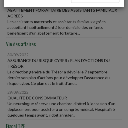
30/09/2022
ABATTEMENT FORFAITAIRE DES ASSISTANTS FAMILIAUX
AGRÉÉS
Les assistants maternels et assistants familiaux agrées
accueillant habituellement à leur domicile des enfants
bénéficient d'un abattement forfaitaire...
Vie des affaires
30/09/2022
ASSURANCE DU RISQUE CYBER : PLAN D'ACTIONS DU
TRÉSOR
La direction générale du Trésor a dévoilé le 7 septembre
dernier son plan d'actions pour développer l'assurance du
risque cyber. Ce plan est le fruit d'une...
29/09/2022
QUALITÉ DE CONSOMMATEUR
Un neurologue réserve une chambre d'hôtel à l'occasion d'un
déplacement pour assister à un congrès médical. Hospitalisé
quelques temps avant, il doit annuler...
Fiscal TPE