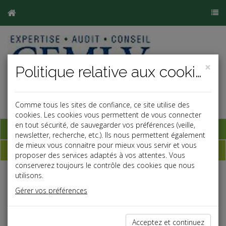
×
Politique relative aux cookies
Comme tous les sites de confiance, ce site utilise des
cookies. Les cookies vous permettent de vous connecter
en tout sécurité, de sauvegarder vos préférences (veille,
Base documentaire
newsletter, recherche, etc.). Ils nous permettent également
de mieux vous connaitre pour mieux vous servir et vous
Dépêches
proposer des services adaptés à vos attentes. Vous
conserverez toujours le contrôle des cookies que nous
utilisons.
j
a
b
Gérer vos préférences
Vie des affaires
Date: 2026-07-08
VIE PRIVÉE : ATTENTION AUX LUNETTES
Acceptez et continuez