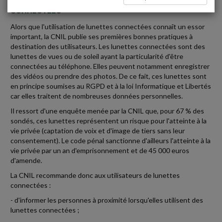
CONNECTÉES
Alors que l'utilisation de lunettes connectées connaît un essor
important, la CNIL publie ses premières bonnes pratiques à
destination des utilisateurs. Les lunettes connectées sont des
lunettes de vues ou de soleil ayant la particularité d'être
connectées au téléphone. Elles peuvent notamment enregistrer
des vidéos ou prendre des photos. De ce fait, ces lunettes sont
en principe soumises au RGPD et à la loi Informatique et Libertés
car elles traitent de nombreuses données personnelles.
Il ressort d'une enquête menée par la CNIL que, pour 67 % des
sondés, ces lunettes représentent un risque pour l'atteinte à la
vie privée (captation de voix et d'image de tiers sans leur
consentement). Le code pénal sanctionne d'ailleurs l'atteinte à la
vie privée par un an d'emprisonnement et de 45 000 euros
d'amende.
La CNIL recommande donc aux utilisateurs de lunettes
connectées :
- d'informer les personnes à proximité lorsqu'elles utilisent des
lunettes connectées ;