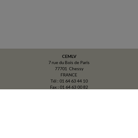
CEMLV
7 rue du Bois de Paris
77701 Chessy
FRANCE
Tél : 01 64 63 44 10
Fax : 01 64 63 00 82
ACCUEIL
PLAN
MENTIONS LÉGALES
CONTACT
copyright@Groupe Revue Fiduciaire