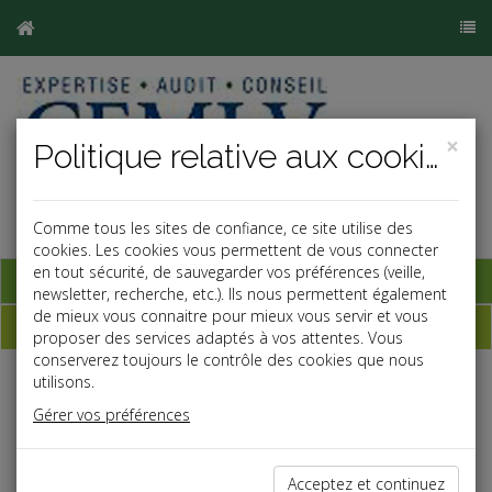
×
Politique relative aux cookies
Comme tous les sites de confiance, ce site utilise des
cookies. Les cookies vous permettent de vous connecter
en tout sécurité, de sauvegarder vos préférences (veille,
Base documentaire
newsletter, recherche, etc.). Ils nous permettent également
de mieux vous connaitre pour mieux vous servir et vous
Dépêches
proposer des services adaptés à vos attentes. Vous
conserverez toujours le contrôle des cookies que nous
utilisons.
j
a
b
Gérer vos préférences
Fiscal TPE
Date: 2026-06-30
BOWLING : JEU OU SPORT ?
Acceptez et continuez