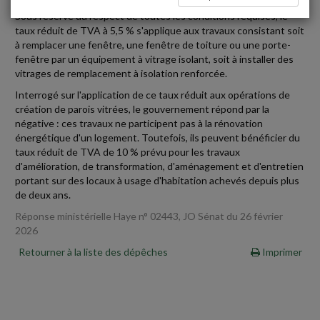
Sous réserve du respect de toutes les conditions requises, le
taux réduit de TVA à 5,5 % s'applique aux travaux consistant soit
à remplacer une fenêtre, une fenêtre de toiture ou une porte-
fenêtre par un équipement à vitrage isolant, soit à installer des
vitrages de remplacement à isolation renforcée.
Interrogé sur l'application de ce taux réduit aux opérations de
création de parois vitrées, le gouvernement répond par la
négative : ces travaux ne participent pas à la rénovation
énergétique d'un logement. Toutefois, ils peuvent bénéficier du
taux réduit de TVA de 10 % prévu pour les travaux
d'amélioration, de transformation, d'aménagement et d'entretien
portant sur des locaux à usage d'habitation achevés depuis plus
de deux ans.
Réponse ministérielle Haye n° 02443, JO Sénat du 26 février
2026
Retourner à la liste des dépêches
Imprimer