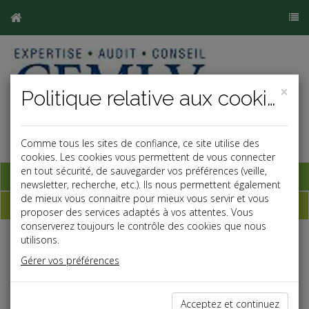
×
Politique relative aux cookies
Comme tous les sites de confiance, ce site utilise des
cookies. Les cookies vous permettent de vous connecter
en tout sécurité, de sauvegarder vos préférences (veille,
Base documentaire
newsletter, recherche, etc.). Ils nous permettent également
de mieux vous connaitre pour mieux vous servir et vous
Dépêches
proposer des services adaptés à vos attentes. Vous
conserverez toujours le contrôle des cookies que nous
utilisons.
j
a
b
Gérer vos préférences
Fiscal TPE
Date: 2026-05-06
CRÉATION DE PAROIS VITRÉES ET TVA
Acceptez et continuez