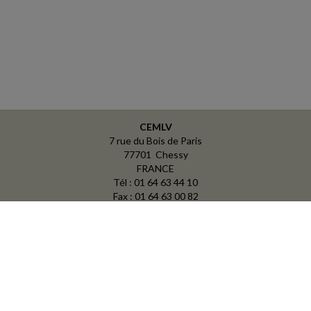
CEMLV
7 rue du Bois de Paris
77701 Chessy
FRANCE
Tél : 01 64 63 44 10
Fax : 01 64 63 00 82
ACCUEIL
PLAN
MENTIONS LÉGALES
CONTACT
copyright@Groupe Revue Fiduciaire