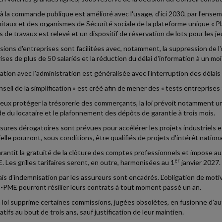
 à la commande publique est amélioré avec l'usage, d'ici 2030, par l'ense
itaux et des organismes de Sécurité sociale de la plateforme unique « Pla
 de travaux est relevé et un dispositif de réservation de lots pour les jeu
sions d'entreprises sont facilitées avec, notamment, la suppression de l'o
ises de plus de 50 salariés et la réduction du délai d'information à un moi
ation avec l'administration est généralisée avec l'interruption des délais
nseil de la simplification » est créé afin de mener des « tests entreprise
eux protéger la trésorerie des commerçants, la loi prévoit notamment u
 du locataire et le plafonnement des dépôts de garantie à trois mois.
ures dérogatoires sont prévues pour accélérer les projets industriels
elle pourront, sous conditions, être qualifiés de projets d'intérêt national
garantit la gratuité de la clôture des comptes professionnels et impose au
er
. Les grilles tarifaires seront, en outre, harmonisées au 1
janvier 2027.
ais d'indemnisation par les assureurs sont encadrés. L'obligation de motiv
-PME pourront résilier leurs contrats à tout moment passé un an.
la loi supprime certaines commissions, jugées obsolètes, en fusionne d'a
tifs au bout de trois ans, sauf justification de leur maintien.