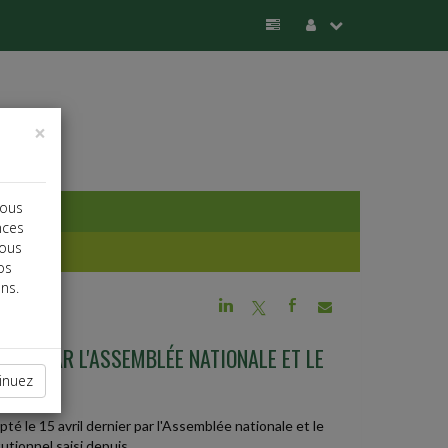
×
vous
nces
vous
os
ns.
j
a
b
PTÉE PAR L'ASSEMBLÉE NATIONALE ET LE
inuez
pté le 15 avril dernier par l'Assemblée nationale et le
utionnel saisi depuis.