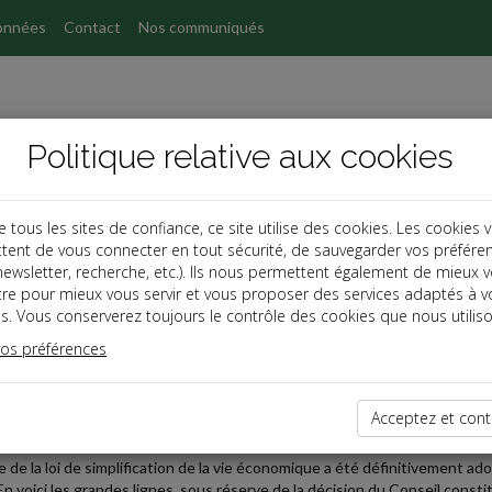
onnées
Contact
Nos communiqués
Politique relative aux cookies
ous les sites de confiance, ce site utilise des cookies. Les cookies 
tent de vous connecter en tout sécurité, de sauvegarder vos préfére
s
, newsletter, recherche, etc.). Ils nous permettent également de mieux 
tre pour mieux vous servir et vous proposer des services adaptés à v
s. Vous conserverez toujours le contrôle des cookies que nous utiliso
 affaires
vos préférences
2026-05-05
I DE SIMPLIFICATION DE LA VIE ÉCONOMIQUE A ÉTÉ ADO
Acceptez et cont
T
e de la loi de simplification de la vie économique a été définitivement ado
En voici les grandes lignes, sous réserve de la décision du Conseil constit