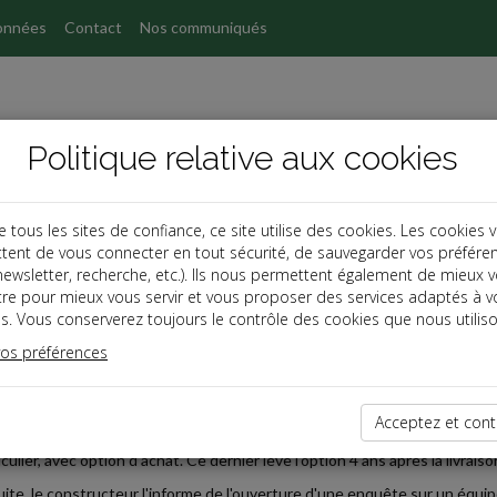
onnées
Contact
Nos communiqués
Politique relative aux cookies
ous les sites de confiance, ce site utilise des cookies. Les cookies 
tent de vous connecter en tout sécurité, de sauvegarder vos préfére
s
, newsletter, recherche, etc.). Ils nous permettent également de mieux 
tre pour mieux vous servir et vous proposer des services adaptés à v
s. Vous conserverez toujours le contrôle des cookies que nous utiliso
 affaires
vos préférences
2025-12-01
ÉFAUT DE CONFORMITÉ SANCTIONNÉ AU REGARD DE LA C
Acceptez et cont
tte affaire, la société Volkswagen bank acquiert un véhicule auprès du 
culier, avec option d'achat. Ce dernier lève l'option 4 ans après la livraiso
suite, le constructeur l'informe de l'ouverture d'une enquête sur un équ