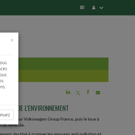
×
vous
nces
vous
os
ns.
j
a
b
HARTE DE L'ENVIRONNEMENT
inuez
constructeur Volkswagen Group France, puis le loue à
n du véhicule.
ipement destiné à tromper les mesures anti-pollution et