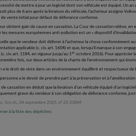
écessité de mettre à jour un logiciel dont son véhicule est équipé. Un an
 soit plus de 6 ans après la livraison du véhicule, l'acheteur assigne Vol
 de vente initial pour défaut de délivrance conforme.
eur obtient gain de cause en cassation. La Cour de cassation relève, en eff
 les mesures européennes anti-pollution est un « dispositif d'invalidation
ppelle que le vendeur doit délivrer à l'acheteur la chose conformément aux
ntation applicable (c. civ. art. 1604) et que, lorsqu'il manque à son eng
er
(c. civ. art. 1184, en vigueur jusqu'au 1
octobre 2016). Pour apprécier l
 première fois, sur deux articles de la charte de l'environnement qui énon
n a le droit de vivre dans un environnement équilibré et respectueux de la 
 personne a le devoir de prendre part à la préservation et à l'amélioration 
 de cassation en déduit que la livraison d'un véhicule équipé d'un logici
uement grave du vendeur à son obligation de délivrance conforme, justifi
iv., 1re ch., 24 septembre 2025, n° 23-23869
ner à la liste des dépêches