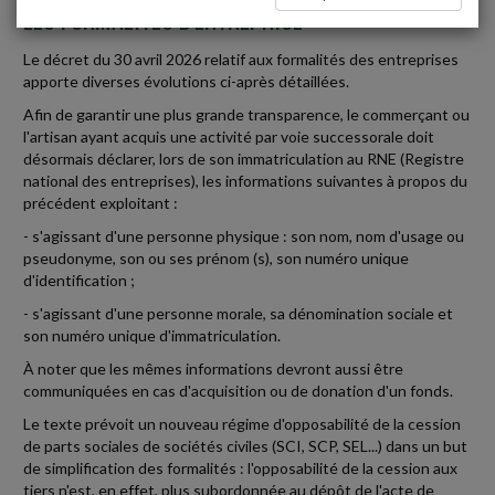
LES FORMALITÉS D'ENTREPRISE
Le décret du 30 avril 2026 relatif aux formalités des entreprises
apporte diverses évolutions ci-après détaillées.
Afin de garantir une plus grande transparence, le commerçant ou
l'artisan ayant acquis une activité par voie successorale doit
désormais déclarer, lors de son immatriculation au RNE (Registre
national des entreprises), les informations suivantes à propos du
précédent exploitant :
- s'agissant d'une personne physique : son nom, nom d'usage ou
pseudonyme, son ou ses prénom (s), son numéro unique
d'identification ;
- s'agissant d'une personne morale, sa dénomination sociale et
son numéro unique d'immatriculation.
À noter que les mêmes informations devront aussi être
communiquées en cas d'acquisition ou de donation d'un fonds.
Le texte prévoit un nouveau régime d'opposabilité de la cession
de parts sociales de sociétés civiles (SCI, SCP, SEL...) dans un but
de simplification des formalités : l'opposabilité de la cession aux
tiers n'est, en effet, plus subordonnée au dépôt de l'acte de