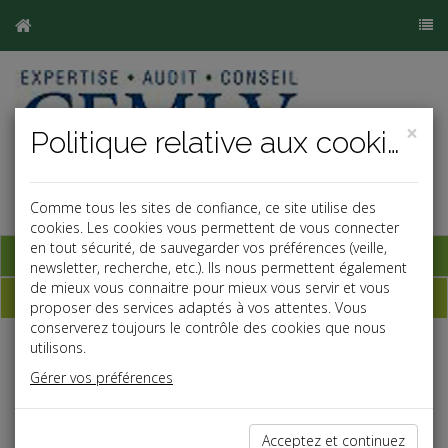
×
Politique relative aux cookies
Comme tous les sites de confiance, ce site utilise des
cookies. Les cookies vous permettent de vous connecter
en tout sécurité, de sauvegarder vos préférences (veille,
Base documentaire
newsletter, recherche, etc.). Ils nous permettent également
de mieux vous connaitre pour mieux vous servir et vous
Dépêches
proposer des services adaptés à vos attentes. Vous
conserverez toujours le contrôle des cookies que nous
utilisons.
j
a
b
Gérer vos préférences
Vie des affaires
Date: 2026-06-01
DÉCRET DU 30 AVRIL 2026 : DU NOUVEAU DANS
Acceptez et continuez