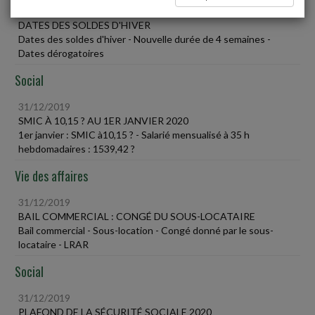
31/12/2019
DATES DES SOLDES D'HIVER
Dates des soldes d'hiver - Nouvelle durée de 4 semaines -
Dates dérogatoires
Social
31/12/2019
SMIC À 10,15 ? AU 1ER JANVIER 2020
1er janvier : SMIC à10,15 ? - Salarié mensualisé à 35 h
hebdomadaires : 1539,42 ?
Vie des affaires
31/12/2019
BAIL COMMERCIAL : CONGÉ DU SOUS-LOCATAIRE
Bail commercial - Sous-location - Congé donné par le sous-
locataire - LRAR
Social
31/12/2019
PLAFOND DE LA SÉCURITÉ SOCIALE 2020