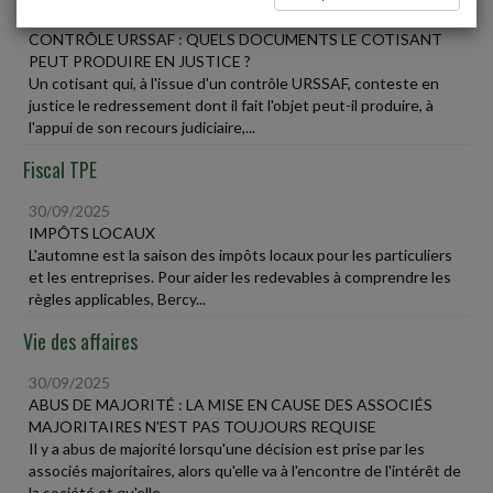
30/09/2025
CONTRÔLE URSSAF : QUELS DOCUMENTS LE COTISANT
PEUT PRODUIRE EN JUSTICE ?
Un cotisant qui, à l'issue d'un contrôle URSSAF, conteste en
justice le redressement dont il fait l'objet peut-il produire, à
l'appui de son recours judiciaire,...
Fiscal TPE
30/09/2025
IMPÔTS LOCAUX
L'automne est la saison des impôts locaux pour les particuliers
et les entreprises. Pour aider les redevables à comprendre les
règles applicables, Bercy...
Vie des affaires
30/09/2025
ABUS DE MAJORITÉ : LA MISE EN CAUSE DES ASSOCIÉS
MAJORITAIRES N'EST PAS TOUJOURS REQUISE
Il y a abus de majorité lorsqu'une décision est prise par les
associés majoritaires, alors qu'elle va à l'encontre de l'intérêt de
la société et qu'elle...