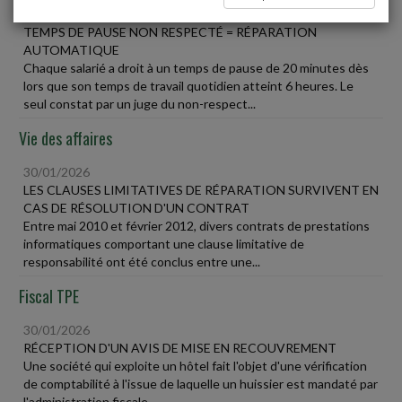
30/01/2026
TEMPS DE PAUSE NON RESPECTÉ = RÉPARATION
AUTOMATIQUE
Chaque salarié a droit à un temps de pause de 20 minutes dès
lors que son temps de travail quotidien atteint 6 heures. Le
seul constat par un juge du non-respect...
Vie des affaires
30/01/2026
LES CLAUSES LIMITATIVES DE RÉPARATION SURVIVENT EN
CAS DE RÉSOLUTION D'UN CONTRAT
Entre mai 2010 et février 2012, divers contrats de prestations
informatiques comportant une clause limitative de
responsabilité ont été conclus entre une...
Fiscal TPE
30/01/2026
RÉCEPTION D'UN AVIS DE MISE EN RECOUVREMENT
Une société qui exploite un hôtel fait l'objet d'une vérification
de comptabilité à l'issue de laquelle un huissier est mandaté par
l'administration fiscale...