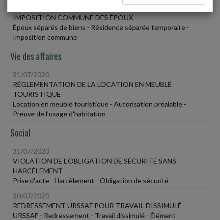
31/07/2020
IMPOSITION COMMUNE DES ÉPOUX
Époux séparés de biens - Résidence séparée temporaire -
Imposition commune
Vie des affaires
31/07/2020
RÉGLEMENTATION DE LA LOCATION EN MEUBLÉ
TOURISTIQUE
Location en meublé touristique - Autorisation préalable -
Preuve de l'usage d'habitation
Social
31/07/2020
VIOLATION DE L'OBLIGATION DE SÉCURITÉ SANS
HARCÈLEMENT
Prise d'acte - Harcèlement - Obligation de sécurité
30/07/2020
REDRESSEMENT URSSAF POUR TRAVAIL DISSIMULÉ
URSSAF - Redressement - Travail dissimulé - Élément