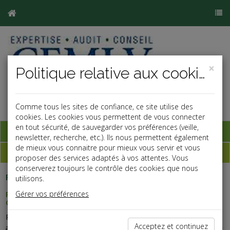
×
Politique relative aux cookies
Comme tous les sites de confiance, ce site utilise des
cookies. Les cookies vous permettent de vous connecter
en tout sécurité, de sauvegarder vos préférences (veille,
Base documentaire
newsletter, recherche, etc.). Ils nous permettent également
de mieux vous connaitre pour mieux vous servir et vous
Dépêches
proposer des services adaptés à vos attentes. Vous
conserverez toujours le contrôle des cookies que nous
Fiscal TPE
-
utilisons.
31/07/2026
Gérer vos préférences
REVENUS FONCIERS : UNE FACTURE DE TRAVAUX QUI NE
CONVAINC PAS
Pour être déductibles des revenus fonciers, les travaux doivent
Acceptez et continuez
avoir été effectués par le propriétaire, réellement payés au cours de