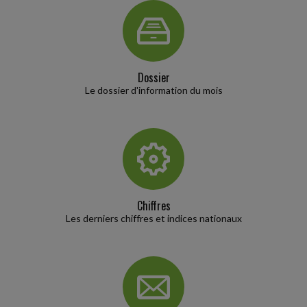
AVANTAGES GARANTIS AUX SALARIÉS ÉLUS MUNICIPAUX EN
CAS D'ABSENCE
Une loi du 22 décembre 2025 a créé un statut de l'élu local afin de
faciliter la conciliation de l'exercice d'un mandat d'élu local avec la vie
professionnelle...
Dossier
Le dossier d'information du mois
Social
-
28/07/2026
SANCTIONNER DES PROPOS INAPPROPRIÉS D'UN SALARIÉ
Un salarié avait été licencié pour faute grave par son employeur
après avoir tenu des propos inappropriés à l'encontre de trois
travailleurs handicapés...
Chiffres
Fiscal TPE
-
28/07/2026
Les derniers chiffres et indices nationaux
FACTURATION ÉLECTRONIQUE : LA TOLÉRANCE EST DE MISE
Dans un récent communiqué de presse, le Gouvernement confirme
l'entrée en vigueur de la réforme de la facturation électronique au 1
À cette date, toutes...