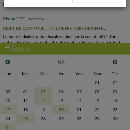
l'année d'imposition...
Fiscal TPE
-
30/07/2026
REJET DE COMPTABILITÉ : UNE HISTOIRE DE PINTE...
Lorsque l'administration fiscale estime que la comptabilité d'une
entreprise n'est pas probante, elle peut la rejeter. Il lui appartient
Échéancier
alors de reconstituer...
Août
Social
-
30/07/2026
UN SALARIÉ PEUT ÊTRE VICTIME DE HARCÈLEMENT SANS
Lun
Mar
Mer
Jeu
Ven
Sam
Dim
ÊTRE DIRECTEMENT VISÉ
01
02
En lutte avec le directeur général de la société, à qui elle reprochait
des « pratiques managériales toxiques » à l'égard des salariées du
03
04
05
06
07
08
09
service du personnel,...
10
11
12
13
14
15
16
17
18
19
20
21
22
23
Vie des affaires
-
30/07/2026
24
25
26
27
28
29
30
LE CRÉANCIER D'UN ASSOCIÉ NE PEUT PAS DEMANDER LA
DISSOLUTION D'UNE SOCIÉTÉ POUR JUSTES MOTIFS
31