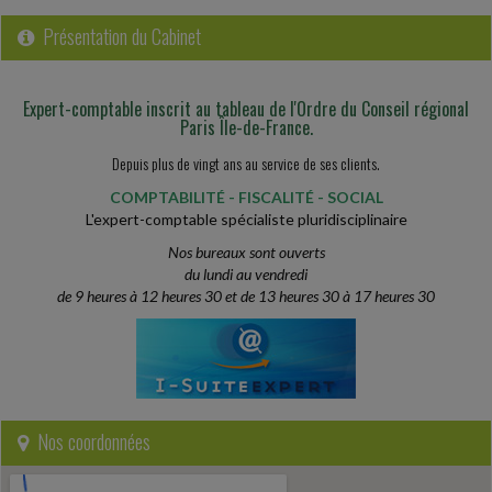
avec un terme imprécis dans certains cas, notamment pour
remplacer un salarié absent. Le...
Présentation du Cabinet
Fiscal TPE
-
23/07/2026
Expert-comptable inscrit au tableau de l'Ordre du Conseil régional
BAISSE DE LOYER ET ACTE ANORMAL DE GESTION
Paris Île-de-France.
Une SCI exploitant des logements meublés dans une station de ski
Depuis plus de vingt ans au service de ses clients.
accepte de réduire le montant des loyers dus par son locataire au
moyen d'un avenant au...
COMPTABILITÉ - FISCALITÉ - SOCIAL
L'expert-comptable spécialiste pluridisciplinaire
Social
-
Nos bureaux sont ouverts
23/07/2026
du lundi au vendredi
CLAUSE DE NON-CONCURRENCE : MÊME PENDANT LA CRISE
de 9 heures à 12 heures 30 et de 13 heures 30 à 17 heures 30
SANITAIRE DU COVID-19, L'EMPLOYEUR DEVAIT Y RENONCER
DANS LE DÉLAI PRÉVU
Pour se dispenser de l'obligation de verser une contrepartie
financière au salarié, l'employeur peut renoncer à une clause de non-
concurrence prévue au...
Nos coordonnées
Vie des affaires
-
23/07/2026
PROCÉDURES DE L'INPI : CE QUI CHANGE DEPUIS LE 2 JUILLET