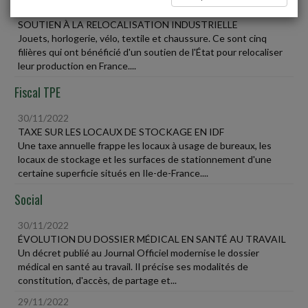
30/11/2022
SOUTIEN À LA RELOCALISATION INDUSTRIELLE
Jouets, horlogerie, vélo, textile et chaussure. Ce sont cinq
filières qui ont bénéficié d'un soutien de l'État pour relocaliser
leur production en France....
Fiscal TPE
30/11/2022
TAXE SUR LES LOCAUX DE STOCKAGE EN IDF
Une taxe annuelle frappe les locaux à usage de bureaux, les
locaux de stockage et les surfaces de stationnement d'une
certaine superficie situés en Ile-de-France....
Social
30/11/2022
ÉVOLUTION DU DOSSIER MÉDICAL EN SANTÉ AU TRAVAIL
Un décret publié au Journal Officiel modernise le dossier
médical en santé au travail. Il précise ses modalités de
constitution, d'accès, de partage et...
29/11/2022