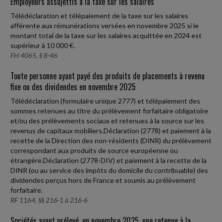
Employeurs assujettis à la taxe sur les salaires
Télédéclaration et télépaiement de la taxe sur les salaires
afférente aux rémunérations versées en novembre 2025 si le
montant total de la taxe sur les salaires acquittée en 2024 est
supérieur à 10 000 €.
FH 4065, § 8-46
Toute personne ayant payé des produits de placements à revenu
fixe ou des dividendes en novembre 2025
Télédéclaration (formulaire unique 2777) et télépaiement des
sommes retenues au titre du prélèvement forfaitaire obligatoire
et/ou des prélèvements sociaux et retenues à la source sur les
revenus de capitaux mobiliers.Déclaration (2778) et paiement à la
recette de la Direction des non-résidents (DINR) du prélèvement
correspondant aux produits de source européenne ou
étrangère.Déclaration (2778-DIV) et paiement à la recette de la
DINR (ou au service des impôts du domicile du contribuable) des
dividendes perçus hors de France et soumis au prélèvement
forfaitaire.
RF 1164, §§ 216-1 à 216-6
Sociétés ayant prélevé, en novembre 2025, une retenue à la