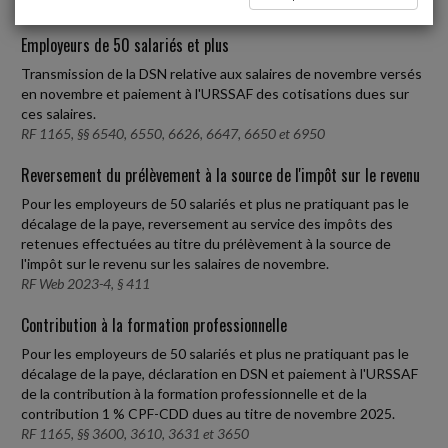
Employeurs de 50 salariés et plus
Transmission de la DSN relative aux salaires de novembre versés
en novembre et paiement à l'URSSAF des cotisations dues sur
ces salaires.
RF 1165, §§ 6540, 6550, 6626, 6647, 6650 et 6950
Reversement du prélèvement à la source de l'impôt sur le revenu
Pour les employeurs de 50 salariés et plus ne pratiquant pas le
décalage de la paye, reversement au service des impôts des
retenues effectuées au titre du prélèvement à la source de
l'impôt sur le revenu sur les salaires de novembre.
RF Web 2023-4, § 411
Contribution à la formation professionnelle
Pour les employeurs de 50 salariés et plus ne pratiquant pas le
décalage de la paye, déclaration en DSN et paiement à l'URSSAF
de la contribution à la formation professionnelle et de la
contribution 1 % CPF-CDD dues au titre de novembre 2025.
RF 1165, §§ 3600, 3610, 3631 et 3650