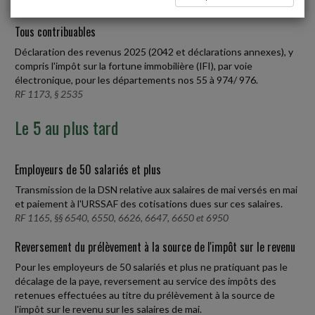
Tous contribuables
Déclaration des revenus 2025 (2042 et déclarations annexes), y
compris l'impôt sur la fortune immobilière (IFI), par voie
électronique, pour les départements nos 55 à 974/ 976.
RF 1173, § 2535
Le 5 au plus tard
Employeurs de 50 salariés et plus
Transmission de la DSN relative aux salaires de mai versés en mai
et paiement à l'URSSAF des cotisations dues sur ces salaires.
RF 1165, §§ 6540, 6550, 6626, 6647, 6650 et 6950
Reversement du prélèvement à la source de l'impôt sur le revenu
Pour les employeurs de 50 salariés et plus ne pratiquant pas le
décalage de la paye, reversement au service des impôts des
retenues effectuées au titre du prélèvement à la source de
l'impôt sur le revenu sur les salaires de mai.