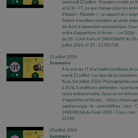
mercredi 22 juillet : Fraudes sociale et f
et LCB
- FT, ce qui change pour les ent
d'impôt « Madelin » : un apport en compt
Salarié travaillant pendant un arrêt malad
de droit à réparation automatique. Sour
ordre d’apparition à l’écran :
- Loi 2026
-
du 26
- CAA Paris n° 24PA00639 du 29
juillet 2026, n° 25
- 15732 FSB
21 juillet 2026
Sommaire
À la une du JT d’actualité juridique de 
mardi 21 juillet : Le taux de la cotisati
% au 1er juillet 2026, Photographies pou
à 20 %, Conditions générales : la preuve
reste indispensable. Sources et référen
d’apparition à l’écran :
- https://www.ag
salaires.org/a
- la
- une/chiffres
- cles
- 
24VE00166 du 4 juin 2026
- Cass. com. 
22736
20 juillet 2026
Sommaire