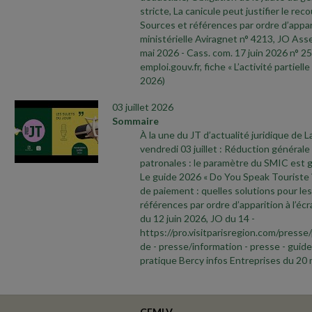
stricte, La canicule peut justifier le recou
Sources et références par ordre d’appari
ministérielle Aviragnet n° 4213, JO As
mai 2026
- Cass. com. 17 juin 2026 n° 25
emploi.gouv.fr, fiche « L’activité partielle
2026)
03 juillet 2026
Sommaire
À la une du JT d’actualité juridique de 
vendredi 03 juillet : Réduction générale
patronales : le paramètre du SMIC est g
Le guide 2026 « Do You Speak Touriste ? 
de paiement : quelles solutions pour le
références par ordre d’apparition à l’écr
du 12 juin 2026, JO du 14
-
https://pro.visitparisregion.com/pres
de
- presse/information
- presse
- guide
pratique Bercy infos Entreprises du 20
CEMLV