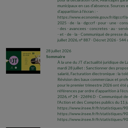
municipaux en cas d'absence. Sources e
d’apparition à l’écran :
-
https://www.economie.gouv.fr/dgccrf/a
2025
- de
- la
- dgccrf
- pour
- une
- con
- des
- avancees
- concretes
- au
- servi
- et
- de
- la
- Communiqué de presse d
juillet 2026, n° 887
- Décret 2026
- 544 
28 juillet 2026
Sommaire
À la une du JT d’actualité juridique de 
mardi 28 juillet : Sanctionner des propo
salarié, Facturation électronique : la to
Révision des baux commerciaux et profes
pour le premier trimestre 2026 ont été 
références par ordre d’apparition à l’écr
2026, n° 24
- 22696 D
- Communiqué de 
l’Action et des Comptes publics du 11 ju
https://www.insee.fr/fr/statistiques/9
https://www.insee.fr/fr/statistiques/9
https://www.insee.fr/fr/statistiques/