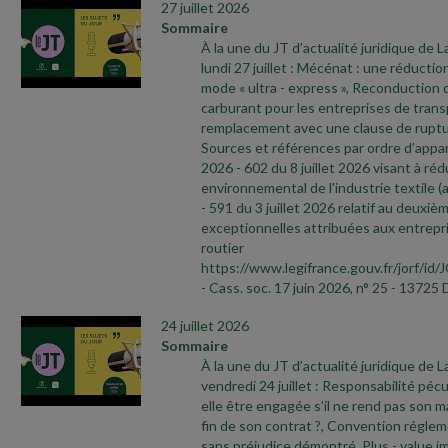
27 juillet 2026
Sommaire
À la une du JT d’actualité juridique de 
lundi 27 juillet : Mécénat : une réductio
mode « ultra
- express », Reconduction d
carburant pour les entreprises de tran
remplacement avec une clause de ruptu
Sources et références par ordre d’appari
2026
- 602 du 8 juillet 2026 visant à réd
environnemental de l'industrie textile (a
- 591 du 3 juillet 2026 relatif au deuxièm
exceptionnelles attribuées aux entrepri
routier
https://www.legifrance.gouv.fr/jorf
- Cass. soc. 17 juin 2026, n° 25
- 13725 
24 juillet 2026
Sommaire
À la une du JT d’actualité juridique de 
vendredi 24 juillet : Responsabilité pécu
elle être engagée s’il ne rend pas son ma
fin de son contrat ?, Convention réglem
sans préjudice démontré, Plus
- value i