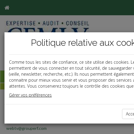
Politique relative aux coo
Comme tous les sites de confiance, ce site utilise des cookies. 
permettent de vous connecter en tout sécurité, de sauvegarder 
(veille, newsletter, recherche, etc.). Ils nous permettent égaleme
Base documentaire
connaitre pour mieux vous servir et vous proposer des services
attentes. Vous conserverez toujours le contrôle des cookies que 
Gérer vos préférences
RF Play
Toute l'actualité juridique en vidéo avec l
JT Quotidien
Acc
webtv@grouperf.com