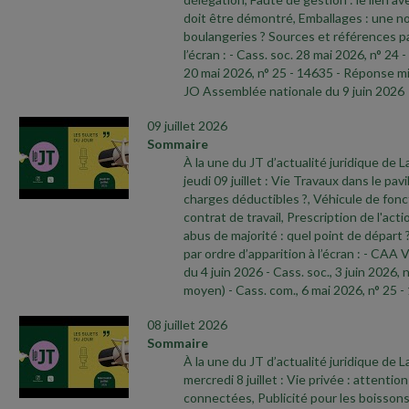
doit être démontré, Emballages : une no
boulangeries ? Sources et références pa
l’écran :
- Cass. soc. 28 mai 2026, n° 24
-
20 mai 2026, n° 25
- 14635
- Réponse min
JO Assemblée nationale du 9 juin 2026
09 juillet 2026
Sommaire
À la une du JT d’actualité juridique de 
jeudi 09 juillet : Vie Travaux dans le pavi
charges déductibles ?, Véhicule de fonc
contrat de travail, Prescription de l'act
abus de majorité : quel point de départ
par ordre d’apparition à l’écran :
- CAA V
du 4 juin 2026
- Cass. soc., 3 juin 2026, 
moyen)
- Cass. com., 6 mai 2026, n° 25
-
08 juillet 2026
Sommaire
À la une du JT d’actualité juridique de 
mercredi 8 juillet : Vie privée : attentio
connectées, Publicité pour les boissons