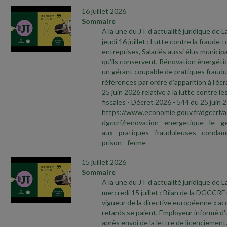
16 juillet 2026
Sommaire
À la une du JT d’actualité juridique de 
jeudi 16 juillet : Lutte contre la fraude 
entreprises, Salariés aussi élus municip
qu'ils conservent, Rénovation énergéti
un gérant coupable de pratiques fraudu
références par ordre d’apparition à l’écr
25 juin 2026 relative à la lutte contre le
fiscales
- Décret 2026
- 544 du 25 juin 
https://www.economie.gouv.fr/dgccrf/a
dgccrf/renovation
- energetique
- le
- g
aux
- pratiques
- frauduleuses
- condam
prison
- ferme
15 juillet 2026
Sommaire
À la une du JT d’actualité juridique de 
mercredi 15 juillet : Bilan de la DGCCRF
vigueur de la directive européenne « acce
retards se paient, Employeur informé d'
après envoi de la lettre de licenciemen