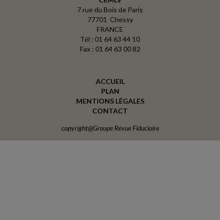
7 rue du Bois de Paris
77701 Chessy
FRANCE
Tél : 01 64 63 44 10
Fax : 01 64 63 00 82
ACCUEIL
PLAN
MENTIONS LÉGALES
CONTACT
copyright@Groupe Revue Fiduciaire