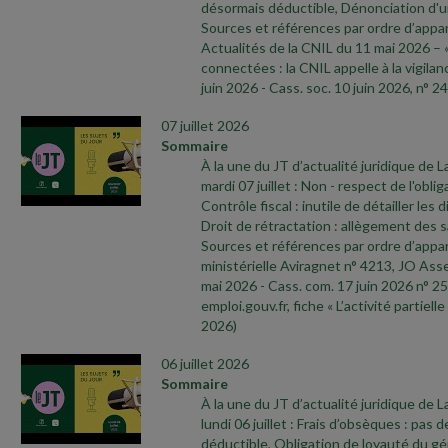
désormais déductible, Dénonciation d'
Sources et références par ordre d’appari
Actualités de la CNIL du 11 mai 2026 – 
connectées : la CNIL appelle à la vigilan
juin 2026
- Cass. soc. 10 juin 2026, n° 24
07 juillet 2026
Sommaire
À la une du JT d’actualité juridique de 
mardi 07 juillet : Non
- respect de l'oblig
Contrôle fiscal : inutile de détailler les 
Droit de rétractation : allègement des 
Sources et références par ordre d’appari
ministérielle Aviragnet n° 4213, JO As
mai 2026
- Cass. com. 17 juin 2026 n° 25
emploi.gouv.fr, fiche « L’activité partielle
2026)
06 juillet 2026
Sommaire
À la une du JT d’actualité juridique de 
lundi 06 juillet : Frais d’obsèques : pas d
déductible, Obligation de loyauté du gér