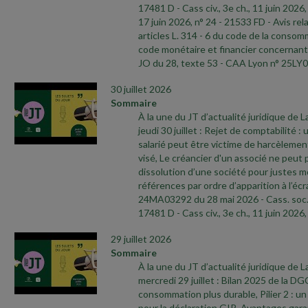
17481 D
- Cass civ., 3e ch., 11 juin 2026,
17 juin 2026, n° 24
- 21533 FD
- Avis rel
articles L. 314
- 6 du code de la consomm
code monétaire et financier concernant 
JO du 28, texte 53
- CAA Lyon n° 25LY0
30 juillet 2026
Sommaire
À la une du JT d’actualité juridique de 
jeudi 30 juillet : Rejet de comptabilité :
salarié peut être victime de harcèleme
visé, Le créancier d'un associé ne peut
dissolution d’une société pour justes m
références par ordre d’apparition à l’écr
24MA03292 du 28 mai 2026
- Cass. soc.
17481 D
- Cass civ., 3e ch., 11 juin 2026,
29 juillet 2026
Sommaire
À la une du JT d’actualité juridique de 
mercredi 29 juillet : Bilan 2025 de la 
consommation plus durable, Pilier 2 : u
pour la déclaration GIR, Avantages garan