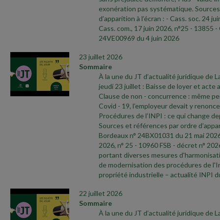
exonération pas systématique. Sources 
d’apparition à l’écran :
- Cass. soc. 24 ju
Cass. com., 17 juin 2026, n°25
- 13855
-
24VE00969 du 4 juin 2026
23 juillet 2026
Sommaire
À la une du JT d’actualité juridique de 
jeudi 23 juillet : Baisse de loyer et acte
Clause de non
- concurrence : même pend
Covid
- 19, l’employeur devait y renoncer
Procédures de l’INPI : ce qui change depu
Sources et références par ordre d’appari
Bordeaux n° 24BX01031 du 21 mai 202
2026, n° 25
- 10960 FSB
- décret n° 202
portant diverses mesures d'harmonisatio
de modernisation des procédures de l'In
propriété industrielle – actualité INPI d
22 juillet 2026
Sommaire
À la une du JT d’actualité juridique de 