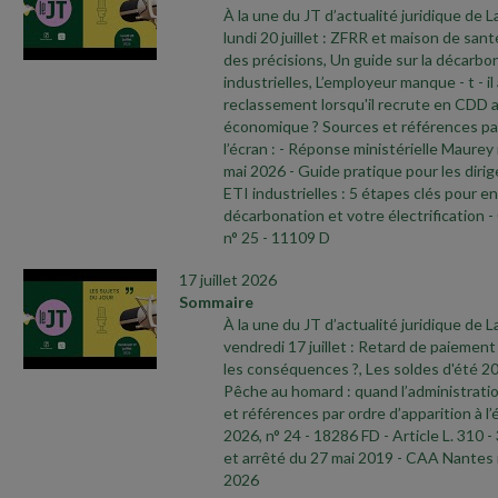
À la une du JT d’actualité juridique de 
lundi 20 juillet : ZFRR et maison de sant
des précisions, Un guide sur la décarbo
industrielles, L’employeur manque
- t
- i
reclassement lorsqu'il recrute en CDD 
économique ? Sources et références par
l’écran :
- Réponse ministérielle Maurey
mai 2026
- Guide pratique pour les dir
ETI industrielles : 5 étapes clés pour e
décarbonation et votre électrification
-
n° 25
- 11109 D
17 juillet 2026
Sommaire
À la une du JT d’actualité juridique de 
vendredi 17 juillet : Retard de paiement 
les conséquences ?, Les soldes d'été 2
Pêche au homard : quand l’administratio
et références par ordre d’apparition à l’
2026, n° 24
- 18286 FD
- Article L. 310
-
et arrêté du 27 mai 2019
- CAA Nantes 
2026