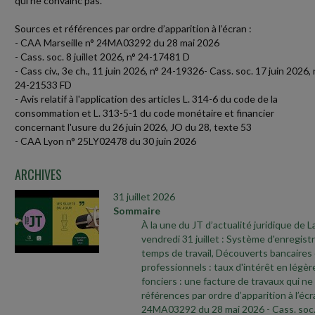
qui ne convainc pas.
Sources et références par ordre d’apparition à l’écran :
- CAA Marseille n° 24MA03292 du 28 mai 2026
- Cass. soc. 8 juillet 2026, n° 24-17481 D
- Cass civ., 3e ch., 11 juin 2026, n° 24-19326- Cass. soc. 17 juin 2026, 
24-21533 FD
- Avis relatif à l'application des articles L. 314-6 du code de la
consommation et L. 313-5-1 du code monétaire et financier
concernant l'usure du 26 juin 2026, JO du 28, texte 53
- CAA Lyon n° 25LY02478 du 30 juin 2026
ARCHIVES
31 juillet 2026
Sommaire
À la une du JT d’actualité juridique de 
vendredi 31 juillet : Système d'enregi
temps de travail, Découverts bancaires
professionnels : taux d'intérêt en légè
fonciers : une facture de travaux qui ne
références par ordre d’apparition à l’écr
24MA03292 du 28 mai 2026
- Cass. soc.