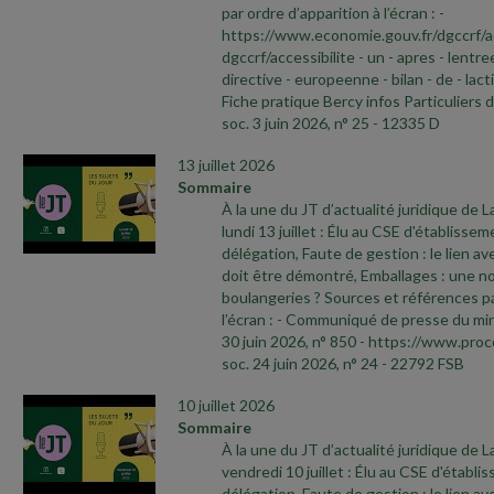
par ordre d’apparition à l’écran :
-
https://www.economie.gouv.fr/dgccrf/a
dgccrf/accessibilite
- un
- apres
- lentre
directive
- europeenne
- bilan
- de
- lact
Fiche pratique Bercy infos Particuliers 
soc. 3 juin 2026, n° 25
- 12335 D
13 juillet 2026
Sommaire
À la une du JT d’actualité juridique de 
lundi 13 juillet : Élu au CSE d'établisse
délégation, Faute de gestion : le lien ave
doit être démontré, Emballages : une no
boulangeries ? Sources et références pa
l’écran :
- Communiqué de presse du min
30 juin 2026, n° 850
- https://www.proc
soc. 24 juin 2026, n° 24
- 22792 FSB
10 juillet 2026
Sommaire
À la une du JT d’actualité juridique de 
vendredi 10 juillet : Élu au CSE d'établ
délégation, Faute de gestion : le lien ave