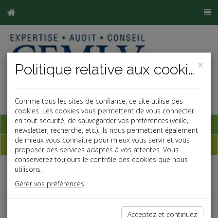
×
Politique relative aux cookies
Comme tous les sites de confiance, ce site utilise des
cookies. Les cookies vous permettent de vous connecter
en tout sécurité, de sauvegarder vos préférences (veille,
Base documentaire
newsletter, recherche, etc.). Ils nous permettent également
de mieux vous connaitre pour mieux vous servir et vous
Dépêches
proposer des services adaptés à vos attentes. Vous
conserverez toujours le contrôle des cookies que nous
utilisons.
j
a
b
Gérer vos préférences
Fiscal TPE
Date: 2026-05-28
TAXE SUR LES PETITS COLIS
Acceptez et continuez