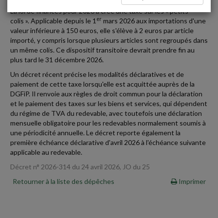
La loi de finances pour 2026 a créé une taxe sur les « petits
er
colis ». Applicable depuis le 1
mars 2026 aux importations d'une
valeur inférieure à 150 euros, elle s'élève à 2 euros par article
importé, y compris lorsque plusieurs articles sont regroupés dans
un même colis. Ce dispositif transitoire devrait prendre fin au
plus tard le 31 décembre 2026.
Un décret récent précise les modalités déclaratives et de
paiement de cette taxe lorsqu'elle est acquittée auprès de la
DGFiP. Il renvoie aux règles de droit commun pour la déclaration
et le paiement des taxes sur les biens et services, qui dépendent
du régime de TVA du redevable, avec toutefois une déclaration
mensuelle obligatoire pour les redevables normalement soumis à
une périodicité annuelle. Le décret reporte également la
première échéance déclarative d'avril 2026 à l'échéance suivante
applicable au redevable.
Décret n° 2026-314 du 24 avril 2026, JO du 25
Retourner à la liste des dépêches
Imprimer