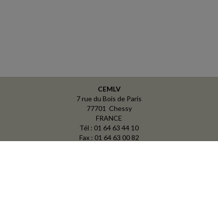
CEMLV
7 rue du Bois de Paris
77701 Chessy
FRANCE
Tél : 01 64 63 44 10
Fax : 01 64 63 00 82
ACCUEIL
PLAN
MENTIONS LÉGALES
CONTACT
copyright@Groupe Revue Fiduciaire