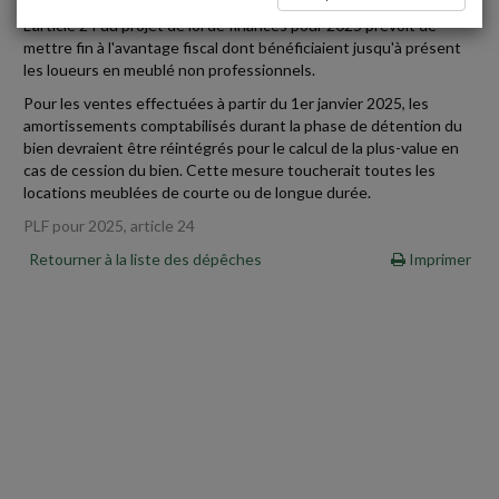
L'article 24 du projet de loi de finances pour 2025 prévoit de
mettre fin à l'avantage fiscal dont bénéficiaient jusqu'à présent
les loueurs en meublé non professionnels.
Pour les ventes effectuées à partir du 1er janvier 2025, les
amortissements comptabilisés durant la phase de détention du
bien devraient être réintégrés pour le calcul de la plus-value en
cas de cession du bien. Cette mesure toucherait toutes les
locations meublées de courte ou de longue durée.
PLF pour 2025, article 24
Retourner à la liste des dépêches
Imprimer