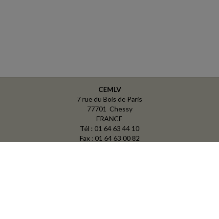
CEMLV
7 rue du Bois de Paris
77701 Chessy
FRANCE
Tél : 01 64 63 44 10
Fax : 01 64 63 00 82
ACCUEIL
PLAN
MENTIONS LÉGALES
CONTACT
copyright@Groupe Revue Fiduciaire