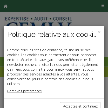
×
Politique relative aux cookies
Comme tous les sites de confiance, ce site utilise des
cookies. Les cookies vous permettent de vous connecter
en tout sécurité, de sauvegarder vos préférences (veille,
Base documentaire
newsletter, recherche, etc.). Ils nous permettent également
de mieux vous connaitre pour mieux vous servir et vous
Dépêches
proposer des services adaptés à vos attentes. Vous
conserverez toujours le contrôle des cookies que nous
utilisons.
j
a
b
Gérer vos préférences
Fiscal TPE
Date: 2024-10-22
LOUEURS EN MEUBLÉ
Acceptez et continuez