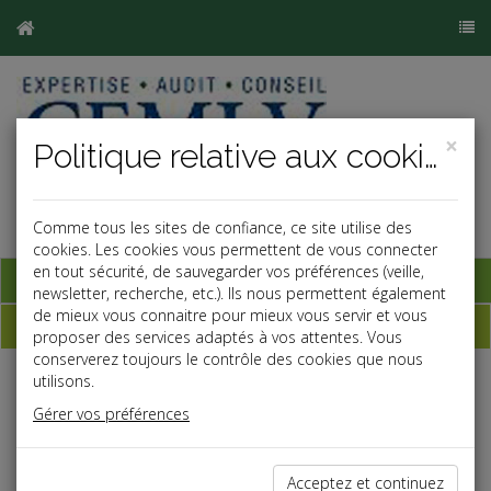
×
Politique relative aux cookies
Comme tous les sites de confiance, ce site utilise des
cookies. Les cookies vous permettent de vous connecter
en tout sécurité, de sauvegarder vos préférences (veille,
Base documentaire
newsletter, recherche, etc.). Ils nous permettent également
de mieux vous connaitre pour mieux vous servir et vous
Dépêches
proposer des services adaptés à vos attentes. Vous
conserverez toujours le contrôle des cookies que nous
utilisons.
j
a
b
Gérer vos préférences
Vie des affaires
Date: 2024-10-21
EXTENSION DE L'AUDIENCE DE RÈGLEMENT
Acceptez et continuez