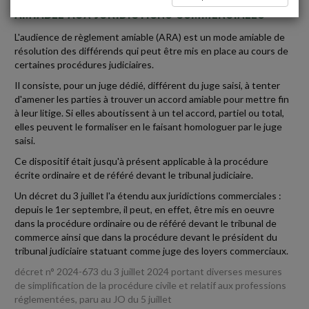
AMIABLE AUX JURIDICTIONS COMMERCIALES
L'audience de règlement amiable (ARA) est un mode amiable de
résolution des différends qui peut être mis en place au cours de
certaines procédures judiciaires.
Il consiste, pour un juge dédié, différent du juge saisi, à tenter
d'amener les parties à trouver un accord amiable pour mettre fin
à leur litige. Si elles aboutissent à un tel accord, partiel ou total,
elles peuvent le formaliser en le faisant homologuer par le juge
saisi.
Ce dispositif était jusqu'à présent applicable à la procédure
écrite ordinaire et de référé devant le tribunal judiciaire.
Un décret du 3 juillet l'a étendu aux juridictions commerciales :
depuis le 1er septembre, il peut, en effet, être mis en oeuvre
dans la procédure ordinaire ou de référé devant le tribunal de
commerce ainsi que dans la procédure devant le président du
tribunal judiciaire statuant comme juge des loyers commerciaux.
décret n° 2024-673 du 3 juillet 2024 portant diverses mesures
de simplification de la procédure civile et relatif aux professions
réglementées, paru au JO du 5 juillet