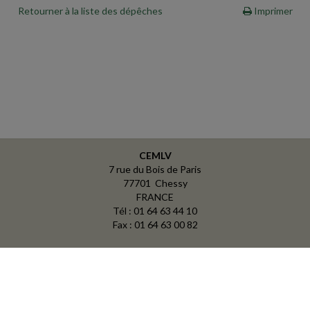
Retourner à la liste des dépêches
Imprimer
CEMLV
7 rue du Bois de Paris
77701 Chessy
FRANCE
Tél : 01 64 63 44 10
Fax : 01 64 63 00 82
ACCUEIL
PLAN
MENTIONS LÉGALES