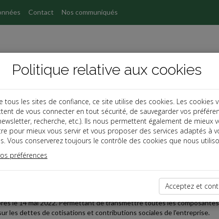
onnées
Contact
Nos communiqués
Politique relative aux cookies
ous les sites de confiance, ce site utilise des cookies. Les cookies 
tent de vous connecter en tout sécurité, de sauvegarder vos préfére
s
, newsletter, recherche, etc.). Ils nous permettent également de mieux 
tre pour mieux vous servir et vous proposer des services adaptés à v
s. Vous conserverez toujours le contrôle des cookies que nous utiliso
 affaires
vos préférences
2022-05-27
FERT DU PATRIMOINE PROFESSIONNEL DE L'ENTREPREN
Acceptez et cont
eau statut de l'entrepreneur crée un mode simplifié de transmission de 
rès le 14 mai 2022. Permettant de transmettre toutes les composantes uti
sur les dettes de cotisations et contributions sociales de l'entreprise.