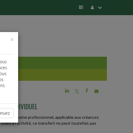
×
vous
nces
vous
os
ns.
j
a
b
EUR INDIVIDUEL
inuez
son patrimoine professionnel, applicable aux créances
les à l'activité, ce transfert ne peut toutefois pas