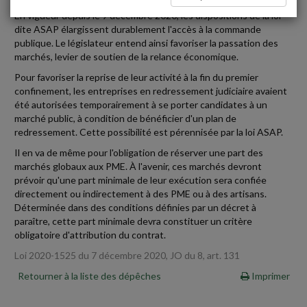
En vigueur depuis le 9 décembre 2020, les dispositions de la loi
dite ASAP élargissent durablement l'accès à la commande
publique. Le législateur entend ainsi favoriser la passation des
marchés, levier de soutien de la relance économique.
Pour favoriser la reprise de leur activité à la fin du premier
confinement, les entreprises en redressement judiciaire avaient
été autorisées temporairement à se porter candidates à un
marché public, à condition de bénéficier d'un plan de
redressement. Cette possibilité est pérennisée par la loi ASAP.
Il en va de même pour l'obligation de réserver une part des
marchés globaux aux PME. À l'avenir, ces marchés devront
prévoir qu'une part minimale de leur exécution sera confiée
directement ou indirectement à des PME ou à des artisans.
Déterminée dans des conditions définies par un décret à
paraître, cette part minimale devra constituer un critère
obligatoire d'attribution du contrat.
Loi 2020-1525 du 7 décembre 2020, JO du 8, art. 131
Retourner à la liste des dépêches
Imprimer