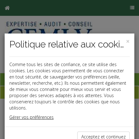
×
Politique relative aux cookies
Comme tous les sites de confiance, ce site utilise des
cookies. Les cookies vous permettent de vous connecter
en tout sécurité, de sauvegarder vos préférences (veille,
Base documentaire
newsletter, recherche, etc.). Ils nous permettent également
de mieux vous connaitre pour mieux vous servir et vous
Dépêches
proposer des services adaptés à vos attentes. Vous
conserverez toujours le contrôle des cookies que nous
utilisons.
j
a
b
Gérer vos préférences
Vie des affaires
Date: 2020-12-22
ACCÈS ÉLARGI AUX MARCHÉS PUBLICS
Acceptez et continuez