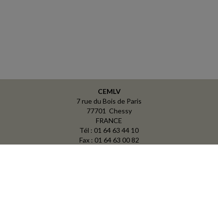
CEMLV
7 rue du Bois de Paris
77701 Chessy
FRANCE
Tél : 01 64 63 44 10
Fax : 01 64 63 00 82
ACCUEIL
PLAN
MENTIONS LÉGALES
CONTACT